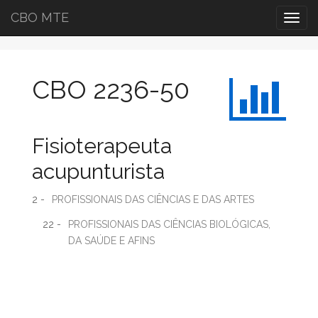
CBO MTE
Togg
navig
CBO 2236-50
Fisioterapeuta
acupunturista
2 -
PROFISSIONAIS DAS CIÊNCIAS E DAS ARTES
22 -
PROFISSIONAIS DAS CIÊNCIAS BIOLÓGICAS,
DA SAÚDE E AFINS