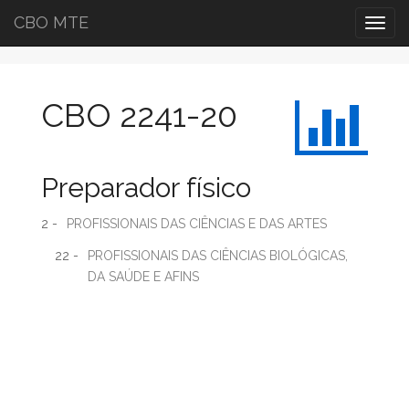
CBO MTE
Togg
navig
CBO 2241-20
Preparador físico
2 -
PROFISSIONAIS DAS CIÊNCIAS E DAS ARTES
22 -
PROFISSIONAIS DAS CIÊNCIAS BIOLÓGICAS,
DA SAÚDE E AFINS