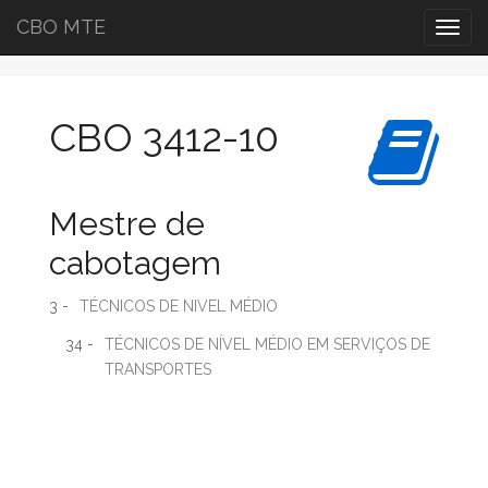
CBO MTE
Togg
navig
CBO 3412-10
Mestre de
cabotagem
3 -
TÉCNICOS DE NIVEL MÉDIO
34 -
TÉCNICOS DE NÍVEL MÉDIO EM SERVIÇOS DE
TRANSPORTES