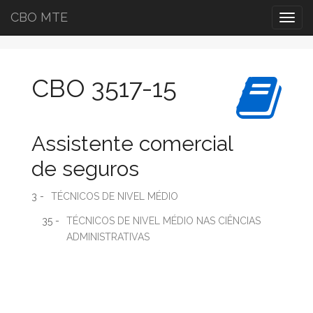
CBO MTE
Togg
navig
CBO 3517-15
Assistente comercial
de seguros
3 -
TÉCNICOS DE NIVEL MÉDIO
35 -
TÉCNICOS DE NIVEL MÉDIO NAS CIÊNCIAS
ADMINISTRATIVAS