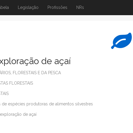
abela
Legislação
Profissões
NRs
xploração de açaí
IOS, FLORESTAIS E DA PESCA
STAS FLORESTAIS
TAIS
ais de espécies produtoras de alimentos silvestres
 exploração de açaí