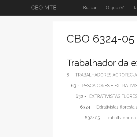
CBO MTE
Buscar
O que é?
T
CBO 6324-05
Trabalhador da e
6 -
TRABALHADORES AGROPECUÁR
63 -
PESCADORES E EXTRATIVI
632 -
EXTRATIVISTAS FLORES
6324 -
Extrativistas florest
632405 -
Trabalhador da