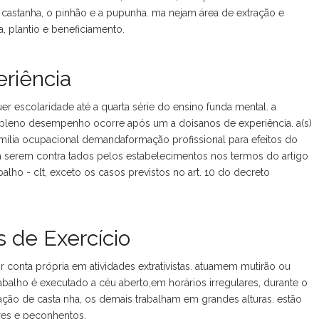
a castanha, o pinhão e a pupunha. ma nejam área de extração e
 plantio e beneficiamento.
riência
r escolaridade até a quarta série do ensino funda mental. a
 o pleno desempenho ocorre após um a doisanos de experiência. a(s)
mília ocupacional demandaformação profissional para efeitos do
 serem contra tados pelos estabelecimentos nos termos do artigo
alho - clt, exceto os casos previstos no art. 10 do decreto
 de Exercício
onta própria em atividades extrativistas. atuamem mutirão ou
rabalho é executado a céu aberto,em horários irregulares, durante o
ração de casta nha, os demais trabalham em grandes alturas. estão
tres e peçonhentos.