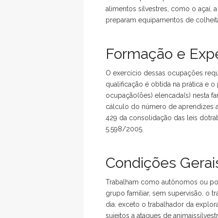
alimentos silvestres, como o açaí, 
preparam equipamentos de colheita,
Formação e Expe
O exercício dessas ocupações reque
qualificação é obtida na prática e
ocupação(ões) elencada(s) nesta fa
cálculo do número de aprendizes a
429 da consolidação das leis dotrab
5.598/2005.
Condições Gerais
Trabalham como autônomos ou por c
grupo familiar, sem supervisão. o t
dia. exceto o trabalhador da explo
sujeitos a ataques de animaissilves