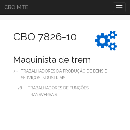
CBO MTE
Togg
navig
CBO 7826-10
Maquinista de trem
7 -
TRABALHADORES DA PRODUÇÃO DE BENS E
SERVIÇOS INDUSTRIAIS
78 -
TRABALHADORES DE FUNÇÕES
TRANSVERSAIS