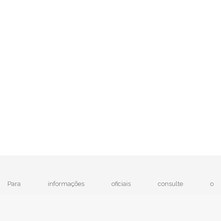
Para informações oficiais consulte o
|
MTE - Ministério do Trabalho e Emprego
e
IBGE
Política de Privacidade