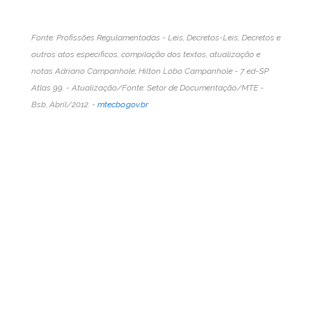
Fonte: Profissões Regulamentadas - Leis, Decretos-Leis, Decretos e
outros atos específicos, compilação dos textos, atualização e
notas Adriano Campanhole, Hilton Lobo Campanhole - 7 ed-SP
Atlas 99. - Atualização/Fonte: Setor de Documentação/MTE -
Bsb, Abril/2012. -
mtecbo.gov.br