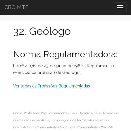
CBO MTE
Togg
navig
32. Geólogo
Norma Regulamentadora:
Lei nº 4.076, de 23 de junho de 1962 - Regulamenta o
exercício da profissão de Geólogo.
Ver todas as Profissões Regulamentadas
Fonte: Profissões Regulamentadas - Leis, Decretos-Leis, Decretos e
outros atos específicos, compilação dos textos, atualização e
notas Adriano Campanhole, Hilton Lobo Campanhole - 7 ed-SP