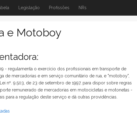
abela
Legislação
Profissões
NRs
ta e Motoboy
ntadora:
09 - regulamenta o exercício dos profissionais em transporte de
ega de mercadorias e em serviço comunitário de rua, e "motoboy",
Lei nº. 9.503, de 23 de setembro de 1997, para dispor sobre regras
sporte remunerado de mercadorias em motocicletas e motonetas -
ais para a regulação deste serviço e dá outras providências.
tadas