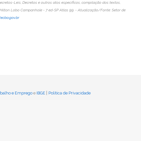
ecretos-Leis, Decretos e outros atos específicos, compilação dos textos,
ilton Lobo Campanhole - 7 ed-SP Atlas 99. - Atualização/Fonte: Setor de
ecbo.gov.br
|
rabalho e Emprego
e
IBGE
Política de Privacidade