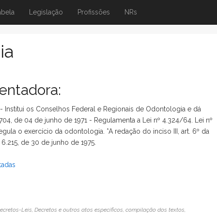
abela
Legislação
Profissões
NRs
ia
ntadora:
4 - Institui os Conselhos Federal e Regionais de Odontologia e dá
704, de 04 de junho de 1971 - Regulamenta a Lei nº 4.324/64. Lei nº
ula o exercício da odontologia. *A redação do inciso III, art. 6º da
 6.215, de 30 de junho de 1975.
tadas
ecretos-Leis, Decretos e outros atos específicos, compilação dos textos,