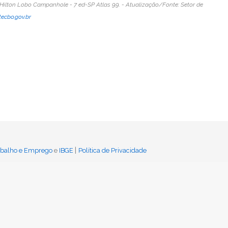
ilton Lobo Campanhole - 7 ed-SP Atlas 99. - Atualização/Fonte: Setor de
ecbo.gov.br
|
rabalho e Emprego
e
IBGE
Política de Privacidade