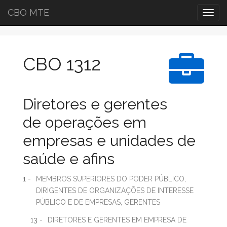
CBO MTE
Togg
navig
CBO 1312
Diretores e gerentes
de operações em
empresas e unidades de
saúde e afins
1 -
MEMBROS SUPERIORES DO PODER PÚBLICO,
DIRIGENTES DE ORGANIZAÇÕES DE INTERESSE
PÚBLICO E DE EMPRESAS, GERENTES
13 -
DIRETORES E GERENTES EM EMPRESA DE