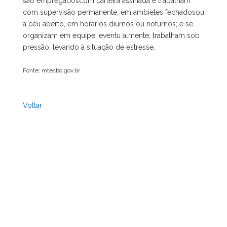
são empregadoscom carteira assinada e trabalham
com supervisão permanente, em ambietes fechadosou
a céu aberto, em horários diurnos ou noturnos; e se
organizam em equipe. eventu almente, trabalham sob
pressão, levando à situação de estresse.
Fonte: mtecbo.gov.br
Voltar