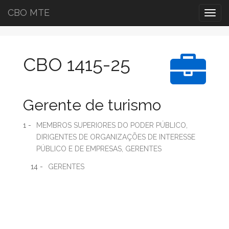
CBO MTE
Togg
navig
CBO 1415-25
Gerente de turismo
1 -
MEMBROS SUPERIORES DO PODER PÚBLICO,
DIRIGENTES DE ORGANIZAÇÕES DE INTERESSE
PÚBLICO E DE EMPRESAS, GERENTES
14 -
GERENTES