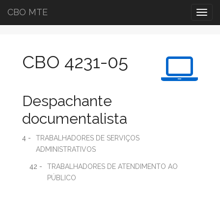
CBO MTE
Togg
navig
CBO 4231-05
Despachante
documentalista
4 -
TRABALHADORES DE SERVIÇOS
ADMINISTRATIVOS
42 -
TRABALHADORES DE ATENDIMENTO AO
PÚBLICO