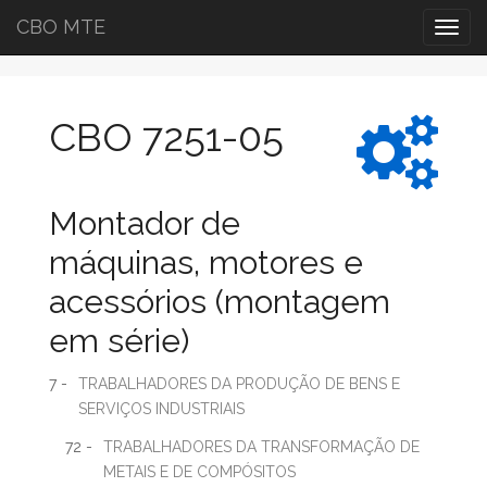
CBO MTE
Togg
navig
CBO 7251-05
Montador de
máquinas, motores e
acessórios (montagem
em série)
7 -
TRABALHADORES DA PRODUÇÃO DE BENS E
SERVIÇOS INDUSTRIAIS
72 -
TRABALHADORES DA TRANSFORMAÇÃO DE
METAIS E DE COMPÓSITOS