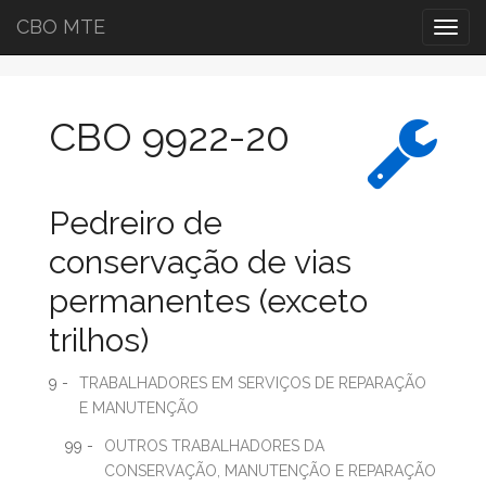
CBO MTE
Togg
navig
CBO 9922-20
Pedreiro de
conservação de vias
permanentes (exceto
trilhos)
9 -
TRABALHADORES EM SERVIÇOS DE REPARAÇÃO
E MANUTENÇÃO
99 -
OUTROS TRABALHADORES DA
CONSERVAÇÃO, MANUTENÇÃO E REPARAÇÃO