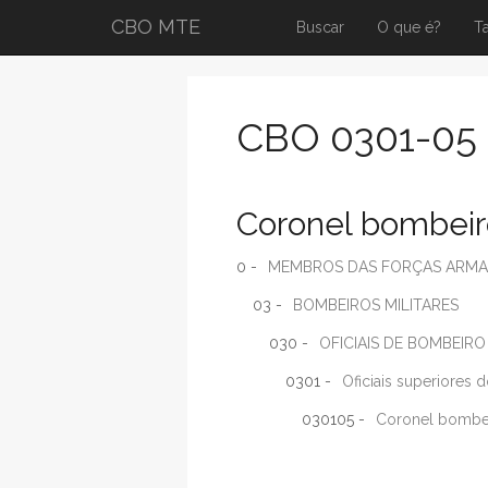
CBO MTE
Buscar
O que é?
T
CBO 0301-05
Coronel bombeiro
0 -
MEMBROS DAS FORÇAS ARMADA
03 -
BOMBEIROS MILITARES
030 -
OFICIAIS DE BOMBEIRO
0301 -
Oficiais superiores 
030105 -
Coronel bombei