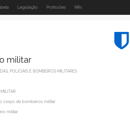
abela
Legislação
Profissões
NRs
 militar
S, POLICIAIS E BOMBEIROS MILITARES
 MILITAR
do corpo de bombeiros militar
ro militar