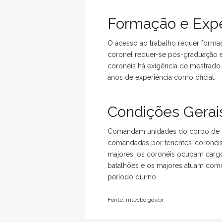
Formação e Expe
O acesso ao trabalho requer formaç
coronel requer-se pós-graduação e
coronéis há exigência de mestrado
anos de experiência como oficial.
Condições Gerais
Comandam unidades do corpo de bo
comandadas por tenentes-coronéis
majores. os coronéis ocupam carg
batalhões e os majores atuam com
período diurno.
Fonte: mtecbo.gov.br