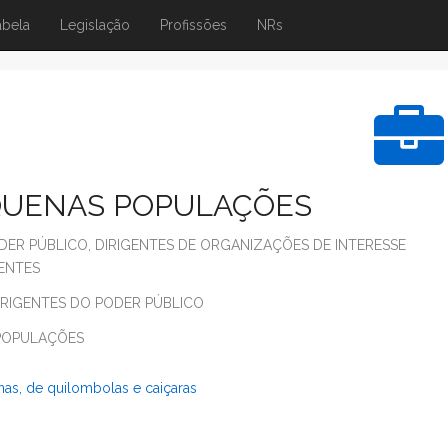
abela
Legislação
Profissões
NRs
QUENAS POPULAÇÕES
ER PÚBLICO, DIRIGENTES DE ORGANIZAÇÕES DE INTERESSE
RENTES
IRIGENTES DO PODER PÚBLICO
POPULAÇÕES
nas, de quilombolas e caiçaras