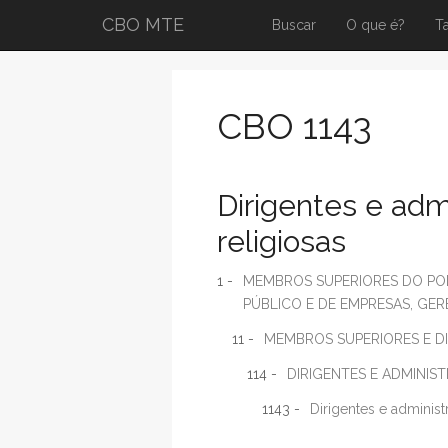
CBO MTE
Buscar
O que é?
T
CBO 1143
Dirigentes e adm
religiosas
1 -
MEMBROS SUPERIORES DO POD
PÚBLICO E DE EMPRESAS, GE
11 -
MEMBROS SUPERIORES E D
114 -
DIRIGENTES E ADMINIS
1143 -
Dirigentes e administ