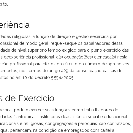
ito.
riência
dades religiosas, a função de direção e gestão éexercida por
ofissional de modo geral, requer-seque os trabalhadores dessa
idade de nível superior.o tempo exigido para o pleno exercício das
 deexperiência profissional. a(s) ocupação(ões) elencada(s) nesta
ação profissional para efeitos do cálculo do número de aprendizes
cimentos, nos termos do artigo 429 da consolidação dasleis do
istos no art. 10 do decreto 5.598/2005.
 de Exercício
upacional podem exercer suas funções como traba lhadores de
tidades filantrópicas, instituições deassistência social e educacional,
cacionais e reli giosas, congregações e paróquias. são contratados,
qual pertencem, na condição de empregados com carteira