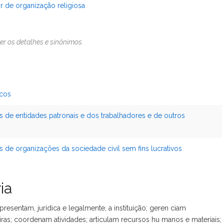
or de organização religiosa
er os detalhes e sinônimos.
icos
es de entidades patronais e dos trabalhadores e de outros
s de organizações da sociedade civil sem fins lucrativos
ia
resentam, jurídica e legalmente, a instituição; geren ciam
iras; coordenam atividades; articulam recursos hu manos e materiais;