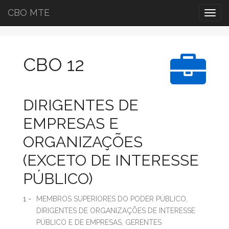
CBO MTE
Togg
navig
CBO 12
DIRIGENTES DE
EMPRESAS E
ORGANIZAÇÕES
(EXCETO DE INTERESSE
PÚBLICO)
1 -
MEMBROS SUPERIORES DO PODER PÚBLICO,
DIRIGENTES DE ORGANIZAÇÕES DE INTERESSE
PÚBLICO E DE EMPRESAS, GERENTES