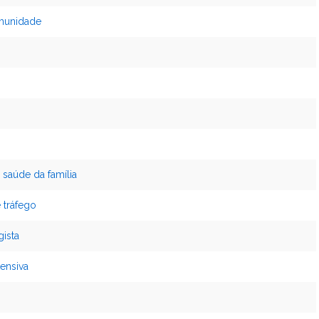
omunidade
 saúde da família
 tráfego
ista
ensiva