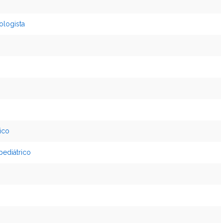
ologista
ico
pediátrico