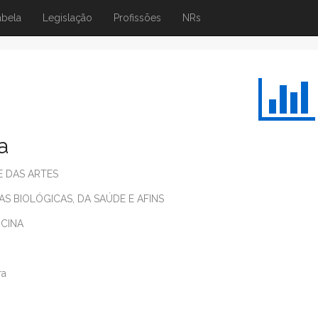
abela
Legislação
Profissões
NRs
a
E DAS ARTES
AS BIOLÓGICAS, DA SAÚDE E AFINS
ICINA
ra