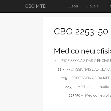
CBO MTE
Buscar
O que é?
T
CBO 2253-50
Médico neurofisio
2 -
PROFISSIONAIS DAS CIÊNCIAS 
22 -
PROFISSIONAIS DAS CIÊNCI
225 -
PROFISSIONAIS DA MED
2253 -
Médicos em medicina
225350 -
Médico neurofisi