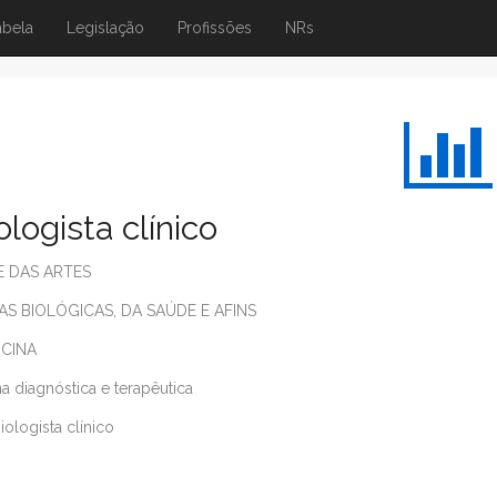
abela
Legislação
Profissões
NRs
logista clínico
E DAS ARTES
AS BIOLÓGICAS, DA SAÚDE E AFINS
ICINA
 diagnóstica e terapêutica
ologista clínico