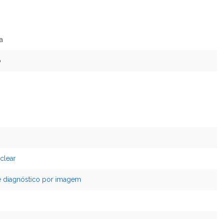
a
o
clear
e diagnóstico por imagem