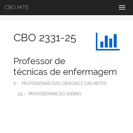
CBO MTE
Togg
navig
CBO 2331-25
Professor de
técnicas de enfermagem
2 -
PROFISSIONAIS DAS CIÊNCIAS E DAS ARTES
23 -
PROFISSIONAIS DO ENSINO