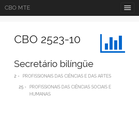
CBO MTE
Togg
navig
CBO 2523-10
Secretário bilíngüe
2 -
PROFISSIONAIS DAS CIÊNCIAS E DAS ARTES
25 -
PROFISSIONAIS DAS CIÊNCIAS SOCIAIS E
HUMANAS