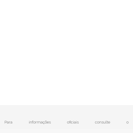
Para informações oficiais consulte o
|
MTE - Ministério do Trabalho e Emprego
e
IBGE