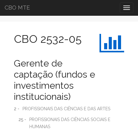
CBO MTE
Togg
navig
CBO 2532-05
Gerente de
captação (fundos e
investimentos
institucionais)
2 -
PROFISSIONAIS DAS CIÊNCIAS E DAS ARTES
25 -
PROFISSIONAIS DAS CIÊNCIAS SOCIAIS E
HUMANAS