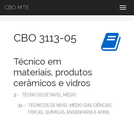
CBO MTE
Togg
navig
CBO 3113-05
Técnico em
materiais, produtos
cerâmicos e vidros
3 -
TÉCNICOS DE NIVEL MÉDIO
31 -
TÉCNICOS DE NÍVEL MÉDIO DAS CIÊNCIAS
FÍSICAS, QUÍMICAS, ENGENHARIA E AFINS