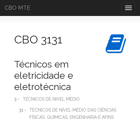
CBO MTE
Togg
navig
CBO 3131
Técnicos em
eletricidade e
eletrotécnica
3 -
TÉCNICOS DE NIVEL MÉDIO
31 -
TÉCNICOS DE NÍVEL MÉDIO DAS CIÊNCIAS
FÍSICAS, QUÍMICAS, ENGENHARIA E AFINS