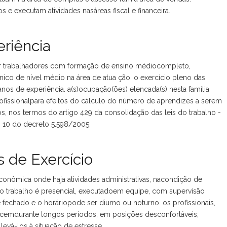
 e executam atividades nasáreas fiscal e financeira.
riência
r trabalhadores com formação de ensino médiocompleto,
ico de nível médio na área de atua ção. o exercício pleno das
s de experiência. a(s)ocupação(ões) elencada(s) nesta família
issionalpara efeitos do cálculo do número de aprendizes a serem
s, nos termos do artigo 429 da consolidação das leis do trabalho -
t. 10 do decreto 5.598/2005.
 de Exercício
onômica onde haja atividades administrativas, nacondição de
. o trabalho é presencial, executadoem equipe, com supervisão
 fechado e o horáriopode ser diurno ou noturno. os profissionais,
ecemdurante longos períodos, em posições desconfortáveis;
evá-los à situação de estresse.