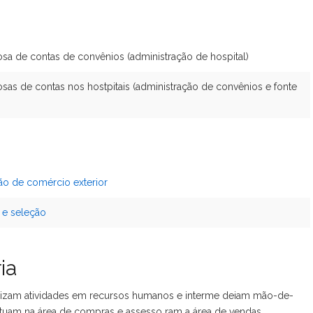
osa de contas de convênios (administração de hospital)
sas de contas nos hostpitais (administração de convênios e fonte
ão de comércio exterior
 e seleção
ia
ealizam atividades em recursos humanos e interme deiam mão-de-
atuam na área de compras e assesso ram a área de vendas.