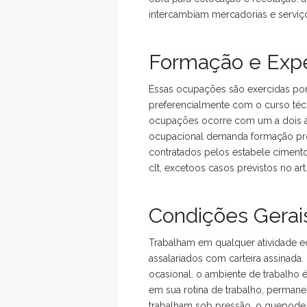
intercambiam mercadorias e serviços
Formação e Expe
Essas ocupações são exercidas po
preferencialmente com o curso técn
ocupações ocorre com um a dois ano
ocupacional demanda formação prof
contratados pelos estabele cimento
clt, excetoos casos previstos no ar
Condições Gerais
Trabalham em qualquer atividade ec
assalariados com carteira assinada
ocasional. o ambiente de trabalho é
em sua rotina de trabalho, perman
trabalham sob pressão, o quepode l