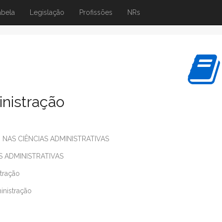
abela
Legislação
Profissões
NRs
nistração
 NAS CIÊNCIAS ADMINISTRATIVAS
S ADMINISTRATIVAS
tração
inistração