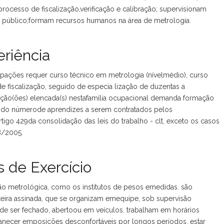
 processo de fiscalização,verificação e calibração; supervisionam
 o público;formam recursos humanos na área de metrologia.
riência
upações requer curso técnico em metrologia (nívelmédio), curso
 de fiscalização, seguido de especia lização de duzentas a
ação(ões) elencada(s) nestafamília ocupacional demanda formação
lo do númerode aprendizes a serem contratados pelos
tigo 429da consolidação das leis do trabalho - clt, exceto os casos
8/2005.
 de Exercício
ão metrológica, como os institutos de pesos emedidas. são
eira assinada, que se organizam emequipe, sob supervisão
de ser fechado, abertoou em veículos. trabalham em horários
anecer emposições desconfortáveis por longos períodos, estar