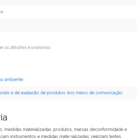
co
er os detalhes e sinônimos.
io ambiente
autorais e de avaliacão de produtos dos meios de comunicação
ia
o, medidas materializadas, produtos, marcas deconformidade e
ficam instrumentos e medidas mate rializadas; realizam testes,