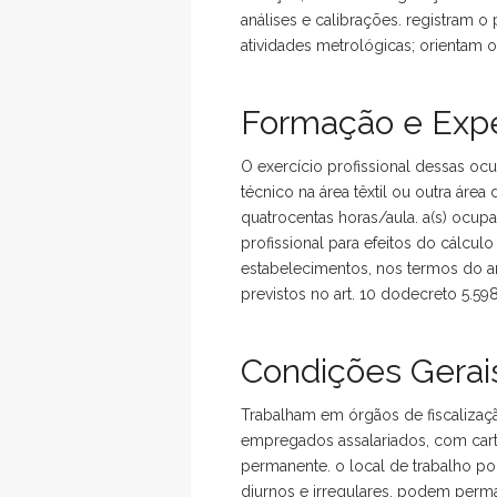
análises e calibrações. registram o
atividades metrológicas; orientam
Formação e Expe
O exercício profissional dessas oc
técnico na área têxtil ou outra área
quatrocentas horas/aula. a(s) ocup
profissional para efeitos do cálcu
estabelecimentos, nos termos do ar
previstos no art. 10 dodecreto 5.59
Condições Gerais
Trabalham em órgãos de fiscalizaç
empregados assalariados, com cart
permanente. o local de trabalho po
diurnos e irregulares. podem perm