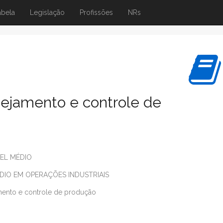
abela
Legislação
Profissões
NRs
nejamento e controle de
EL MÉDIO
DIO EM OPERAÇÕES INDUSTRIAIS
mento e controle de produção