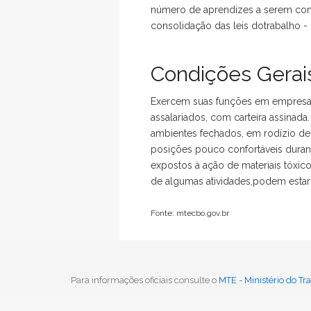
número de aprendizes a serem cont
consolidação das leis dotrabalho - 
Condições Gerais
Exercem suas funções em empresas 
assalariados, com carteira assinada
ambientes fechados, em rodízio d
posições pouco confortáveis duran
expostos à ação de materiais tóxico
de algumas atividades,podem estar 
Fonte: mtecbo.gov.br
Voltar
Para informações oficiais consulte o
MTE - Ministério do T