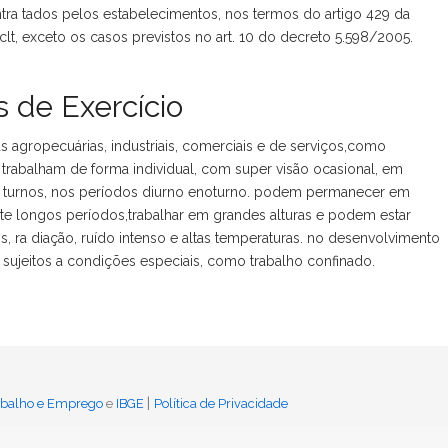
ra tados pelos estabelecimentos, nos termos do artigo 429 da
clt, exceto os casos previstos no art. 10 do decreto 5.598/2005.
 de Exercício
agropecuárias, industriais, comerciais e de serviços,como
. trabalham de forma individual, com super visão ocasional, em
e turnos, nos períodos diurno enoturno. podem permanecer em
te longos períodos,trabalhar em grandes alturas e podem estar
s, ra diação, ruído intenso e altas temperaturas. no desenvolvimento
sujeitos a condições especiais, como trabalho confinado.
|
rabalho e Emprego
e
IBGE
Política de Privacidade