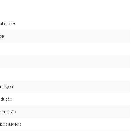
alidade)
de
montagem
rodução
ansmissão
abos aéreos