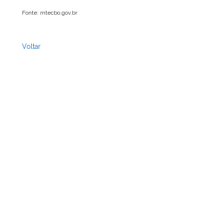
Fonte: mtecbo.gov.br
Voltar