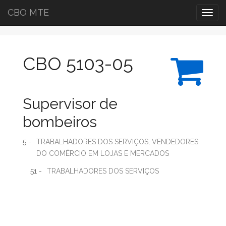
CBO MTE
Togg
navig
CBO 5103-05
Supervisor de
bombeiros
5 -
TRABALHADORES DOS SERVIÇOS, VENDEDORES
DO COMÉRCIO EM LOJAS E MERCADOS
51 -
TRABALHADORES DOS SERVIÇOS