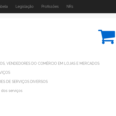
abela
Legislação
Profissões
NRs
OS, VENDEDORES DO COMÉRCIO EM LOJAS E MERCADOS
VIÇOS
S DE SERVIÇOS DIVERSOS
 dos serviços