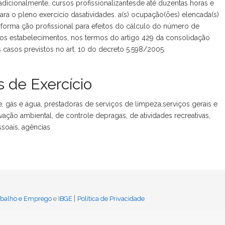
 adicionalmente, cursos profissionalizantesde até duzentas horas e
ara o pleno exercício dasatividades. a(s) ocupação(ões) elencada(s)
forma ção profissional para efeitos do cálculo do número de
os estabelecimentos, nos termos do artigo 429 da consolidação
os casos previstos no art. 10 do decreto 5.598/2005.
 de Exercício
 gás e água, prestadoras de serviços de limpeza,serviços gerais e
ção ambiental, de controle depragas, de atividades recreativas,
ssoais, agências
|
rabalho e Emprego
e
IBGE
Política de Privacidade