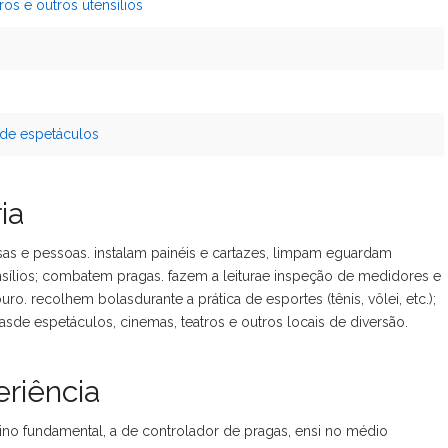
ros e outros utensílios
 de espetáculos
ia
as e pessoas. instalam painéis e cartazes, limpam eguardam
ensílios; combatem pragas. fazem a leiturae inspeção de medidores e
ro. recolhem bolasdurante a prática de esportes (tênis, vôlei, etc.);
de espetáculos, cinemas, teatros e outros locais de diversão.
riência
sino fundamental, a de controlador de pragas, ensi no médio