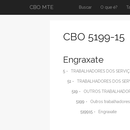
CBO MTE
Buscar
O que é?
T
CBO 5199-15
Engraxate
5 -
TRABALHADORES DOS SERVIÇ
51 -
TRABALHADORES DOS SER
519 -
OUTROS TRABALHADORE
5199 -
Outros trabalhadores
519915 -
Engraxate