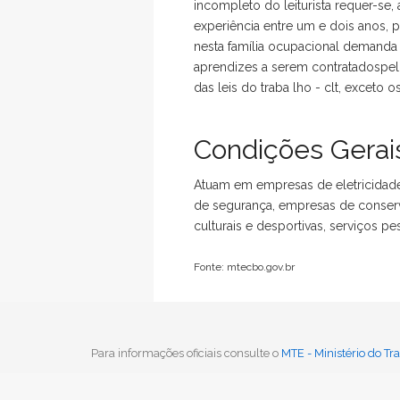
incompleto do leiturista requer-se,
experiência entre um e dois anos, p
nesta família ocupacional demanda 
aprendizes a serem contratadospel
das leis do traba lho - clt, exceto 
Condições Gerais
Atuam em empresas de eletricidade,
de segurança, empresas de conserva
culturais e desportivas, serviços pe
Fonte: mtecbo.gov.br
Voltar
Para informações oficiais consulte o
MTE - Ministério do T