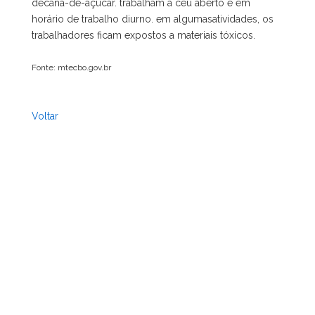
decana-de-açúcar. trabalham a céu aberto e em
horário de trabalho diurno. em algumasatividades, os
trabalhadores ficam expostos a materiais tóxicos.
Fonte: mtecbo.gov.br
Voltar