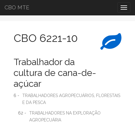
CBO MTE
Togg
navig
CBO 6221-10
Trabalhador da
cultura de cana-de-
açúcar
6 -
TRABALHADORES AGROPECUÁRIOS, FLORESTAIS
E DA PESCA
62 -
TRABALHADORES NA EXPLORAÇÃO
AGROPECUÁRIA