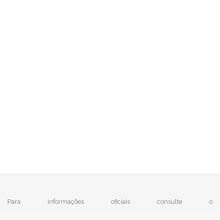
Para informações oficiais consulte o
|
MTE - Ministério do Trabalho e Emprego
e
IBGE