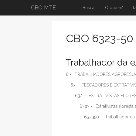
CBO MTE
Buscar
O que é?
T
CBO 6323-50
Trabalhador da e
6 -
TRABALHADORES AGROPECUÁR
63 -
PESCADORES E EXTRATIVI
632 -
EXTRATIVISTAS FLORES
6323 -
Extrativistas florest
632350 -
Trabalhador da 