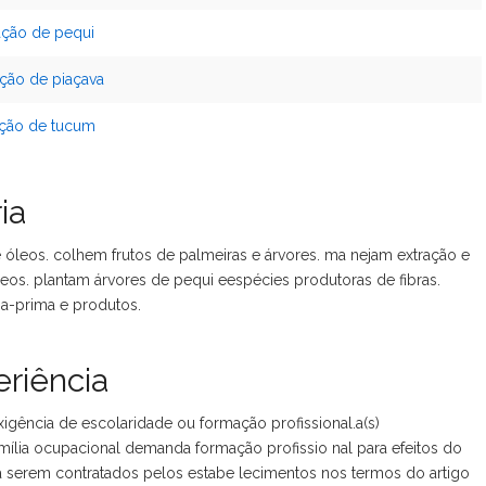
ação de pequi
ção de piaçava
ação de tucum
ia
e óleos. colhem frutos de palmeiras e árvores. ma nejam extração e
leos. plantam árvores de pequi eespécies produtoras de fibras.
a-prima e produtos.
riência
xigência de escolaridade ou formação profissional.a(s)
mília ocupacional demanda formação profissio nal para efeitos do
 serem contratados pelos estabe lecimentos nos termos do artigo