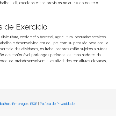
balho - clt, excetoos casos previstos no art. 10 do decreto
 de Exercício
icultura, exploração florestal, agricultura, pecuáriae serviços
 trabalho é desenvolvido em equipe, com su pervisão ocasional, a
ercício das atividades, os traba lhadores estão sujeitos a ruídos
ição desconfortável porlongos períodos. os trabalhadores da
coco-da-praiadesenvolvem suas atividades em alturas elevadas,
|
rabalho e Emprego
e
IBGE
Política de Privacidade