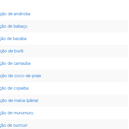
ação de andiroba
ação de babaçu
ação de bacaba
ção de buriti
ação de carnaúba
ação de coco-da-praia
ação de copaíba
ção de malva (pãina)
ração de murumuru
ção de ouricuri