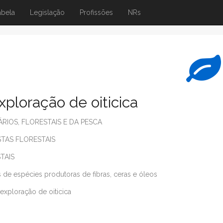
abela
Legislação
Profissões
NRs
xploração de oiticica
IOS, FLORESTAIS E DA PESCA
STAS FLORESTAIS
TAIS
ais de espécies produtoras de fibras, ceras e óleos
exploração de oiticica