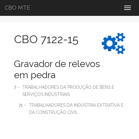
CBO MTE
Togg
navig
CBO 7122-15
Gravador de relevos
em pedra
7 -
TRABALHADORES DA PRODUÇÃO DE BENS E
SERVIÇOS INDUSTRIAIS
71 -
TRABALHADORES DA INDÚSTRIA EXTRATIVA E
DA CONSTRUÇÃO CIVIL