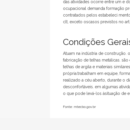
das atividades ocorre entre um e do
ocupacional demanda formação prof
contratados pelos estabeleci mento
clt, exceto oscasos previstos no ar
Condições Gerais
Atuam na indústria de construção. 
fabricação de telhas metálicas. sã
telhas de argila e materiais simila
própria.trabalham em equipe, forma
realizado a céu aberto, durante o
desconfortáveis. em algumas ativ
o que pode levá-los àsituação de es
Fonte: mtecbo.gov.br
Voltar