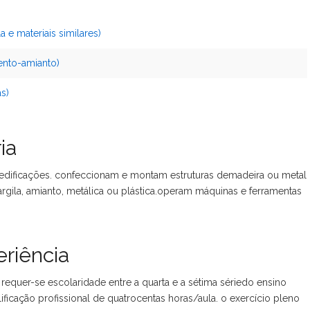
a e materiais similares)
ento-amianto)
as)
ia
 edificações. confeccionam e montam estruturas demadeira ou metal
argila, amianto, metálica ou plástica.operam máquinas e ferramentas
riência
requer-se escolaridade entre a quarta e a sétima sériedo ensino
ficação profissional de quatrocentas horas/aula. o exercício pleno