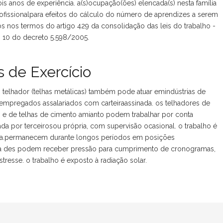
is anos de experiência. a(s)ocupação(ões) elencada(s) nesta família
issionalpara efeitos do cálculo do número de aprendizes a serem
s nos termos do artigo 429 da consolidação das leis do trabalho -
t. 10 do decreto 5.598/2005.
 de Exercício
o telhador (telhas metálicas) também pode atuar emindústrias de
o empregados assalariados com carteiraassinada. os telhadores de
res e de telhas de cimento amianto podem trabalhar por conta
da por terceirosou própria, com supervisão ocasional. o trabalho é
 dia.permanecem durante longos períodos em posições
ida des podem receber pressão para cumprimento de cronogramas,
tresse. o trabalho é exposto à radiação solar.