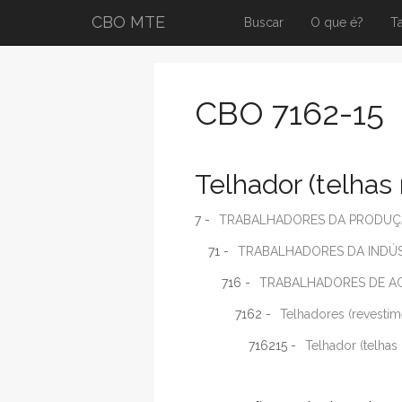
CBO MTE
Buscar
O que é?
T
CBO 7162-15
Telhador (telhas
7 -
TRABALHADORES DA PRODUÇÃO
71 -
TRABALHADORES DA INDÚS
716 -
TRABALHADORES DE A
7162 -
Telhadores (revestim
716215 -
Telhador (telhas