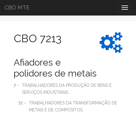
CBO MTE
Togg
navig
CBO 7213
Afiadores e
polidores de metais
7 -
TRABALHADORES DA PRODUÇÃO DE BENS E
SERVIÇOS INDUSTRIAIS
72 -
TRABALHADORES DA TRANSFORMAÇÃO DE
METAIS E DE COMPÓSITOS