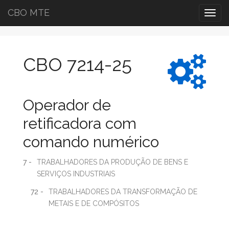
CBO MTE
Togg
navig
CBO 7214-25
Operador de
retificadora com
comando numérico
7 -
TRABALHADORES DA PRODUÇÃO DE BENS E
SERVIÇOS INDUSTRIAIS
72 -
TRABALHADORES DA TRANSFORMAÇÃO DE
METAIS E DE COMPÓSITOS