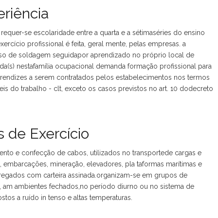
riência
requer-se escolaridade entre a quarta e a sétimaséries do ensino
xercício profissional é feita, geral mente, pelas empresas. a
urso de soldagem seguidapor aprendizado no próprio local de
ada(s) nestafamília ocupacional demanda formação profissional para
rendizes a serem contratados pelos estabelecimentos nos termos
is do trabalho - clt, exceto os casos previstos no art. 10 dodecreto
 de Exercício
to e confecção de cabos, utilizados no transportede cargas e
l, embarcações, mineração, elevadores, pla taformas marítimas e
regados com carteira assinada.organizam-se em grupos de
l, am ambientes fechados,no período diurno ou no sistema de
stos a ruído in tenso e altas temperaturas.