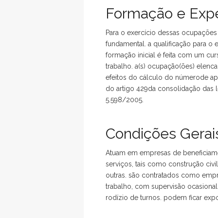
Formação e Expe
Para o exercício dessas ocupações 
fundamental. a qualificação para o e
formação inicial é feita com um c
trabalho. a(s) ocupação(ões) elenc
efeitos do cálculo do númerode ap
do artigo 429da consolidação das le
5.598/2005.
Condições Gerais
Atuam em empresas de beneficiamen
serviços, tais como construção civi
outras. são contratados como emp
trabalho, com supervisão ocasiona
rodízio de turnos. podem ficar expo