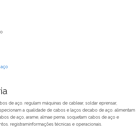
ço
 aço
ia
os de aço. regulam máquinas de cablear, soldar eprensar,
nspecionam a qualidade de cabos e laços decabo de aço. alimentam
abos de aço, arame, almae perna. soquetam cabos de aço e
os. registraminformações técnicas e operacionais.