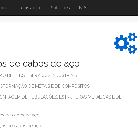
abela
Legislação
Profissões
NRs
os de cabos de aço
 DE BENS E SERVIÇOS INDUSTRIAIS
SFORMAÇÃO DE METAIS E DE COMPÓSITOS
ONTAGEM DE TUBULAÇÕES, ESTRUTURAS METÁLICAS E DE
ros de cabos de aço
ços de cabos de aço