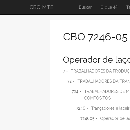
CBO MTE
Buscar
O que é?
T
CBO 7246-05
Operador de laç
7 -
TRABALHADORES DA PRODUÇÃO
72 -
TRABALHADORES DA TRAN
724 -
TRABALHADORES DE M
COMPÓSITOS
7246 -
Trançadores e lacei
724605 -
Operador de la