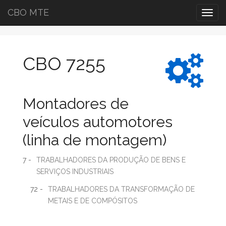
CBO MTE
Togg
navig
CBO 7255
Montadores de
veículos automotores
(linha de montagem)
7 -
TRABALHADORES DA PRODUÇÃO DE BENS E
SERVIÇOS INDUSTRIAIS
72 -
TRABALHADORES DA TRANSFORMAÇÃO DE
METAIS E DE COMPÓSITOS