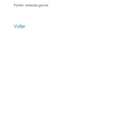
Fonte: mtecbo.gov.br
Voltar