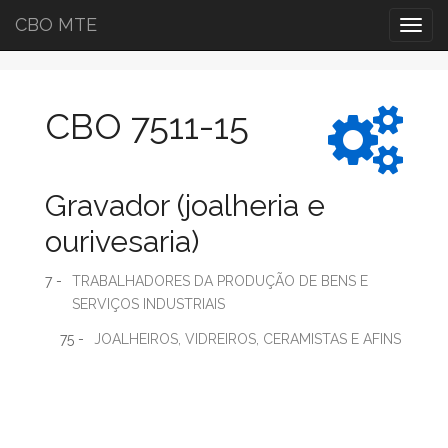
CBO MTE
Togg
navig
CBO 7511-15
Gravador (joalheria e
ourivesaria)
7 -
TRABALHADORES DA PRODUÇÃO DE BENS E
SERVIÇOS INDUSTRIAIS
75 -
JOALHEIROS, VIDREIROS, CERAMISTAS E AFINS