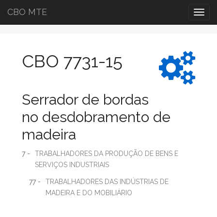
CBO MTE
Togg
navig
CBO 7731-15
Serrador de bordas
no desdobramento de
madeira
7 -
TRABALHADORES DA PRODUÇÃO DE BENS E
SERVIÇOS INDUSTRIAIS
77 -
TRABALHADORES DAS INDÚSTRIAS DE
MADEIRA E DO MOBILIÁRIO