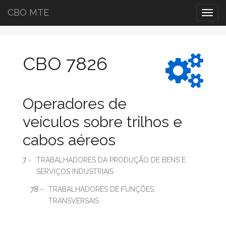
CBO MTE
Togg
navig
CBO 7826
Operadores de
veículos sobre trilhos e
cabos aéreos
7 -
TRABALHADORES DA PRODUÇÃO DE BENS E
SERVIÇOS INDUSTRIAIS
78 -
TRABALHADORES DE FUNÇÕES
TRANSVERSAIS