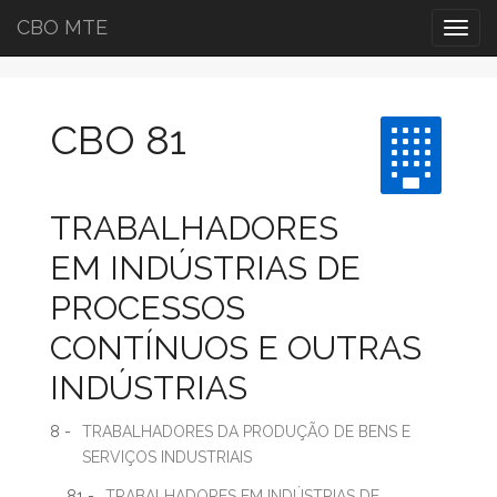
CBO MTE
Togg
navig
CBO 81
TRABALHADORES
EM INDÚSTRIAS DE
PROCESSOS
CONTÍNUOS E OUTRAS
INDÚSTRIAS
8 -
TRABALHADORES DA PRODUÇÃO DE BENS E
SERVIÇOS INDUSTRIAIS
81 -
TRABALHADORES EM INDÚSTRIAS DE