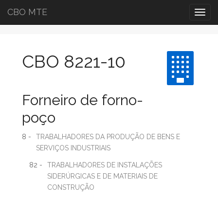
CBO MTE
Togg
navig
CBO 8221-10
Forneiro de forno-
poço
8 -
TRABALHADORES DA PRODUÇÃO DE BENS E
SERVIÇOS INDUSTRIAIS
82 -
TRABALHADORES DE INSTALAÇÕES
SIDERÚRGICAS E DE MATERIAIS DE
CONSTRUÇÃO