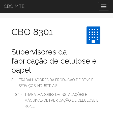
CBO MTE
Togg
navig
CBO 8301
Supervisores da
fabricação de celulose e
papel
8 -
TRABALHADORES DA PRODUÇÃO DE BENS E
SERVIÇOS INDUSTRIAIS
83 -
TRABALHADORES DE INSTALAÇÕES E
MÁQUINAS DE FABRICAÇÃO DE CELULOSE E
PAPEL