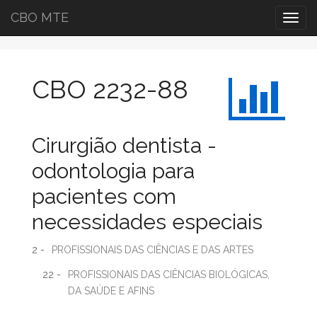
CBO MTE
Togg
navig
CBO 2232-88
Cirurgião dentista -
odontologia para
pacientes com
necessidades especiais
2 -
PROFISSIONAIS DAS CIÊNCIAS E DAS ARTES
22 -
PROFISSIONAIS DAS CIÊNCIAS BIOLÓGICAS,
DA SAÚDE E AFINS