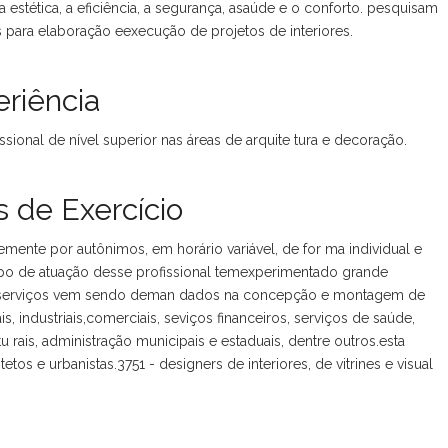
 a estética, a eficiência, a segurança, asaúde e o conforto. pesquisam
 para elaboração eexecução de projetos de interiores.
riência
sional de nível superior nas áreas de arquite tura e decoração.
 de Exercício
mente por autônimos, em horário variável, de for ma individual e
po de atuação desse profissional temexperimentado grande
s serviços vem sendo deman dados na concepção e montagem de
is, industriais,comerciais, seviços financeiros, serviços de saúde,
u rais, administração municipais e estaduais, dentre outros.esta
tos e urbanistas.3751 - designers de interiores, de vitrines e visual