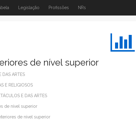
abela
Legislação
Profissões
NRs
riores de nível superior
E DAS ARTES
S E RELIGIOSOS
ETÁCULOS E DAS ARTES
es de nível superior
teriores de nível superior