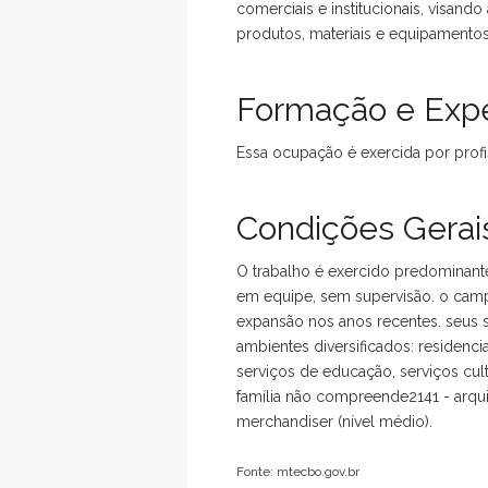
comerciais e institucionais, visando
produtos, materiais e equipamentos
Formação e Expe
Essa ocupação é exercida por profis
Condições Gerais
O trabalho é exercido predominante
em equipe, sem supervisão. o cam
expansão nos anos recentes. seu
ambientes diversificados: residencia
serviços de educação, serviços cult
família não compreende2141 - arquite
merchandiser (nível médio).
Fonte: mtecbo.gov.br