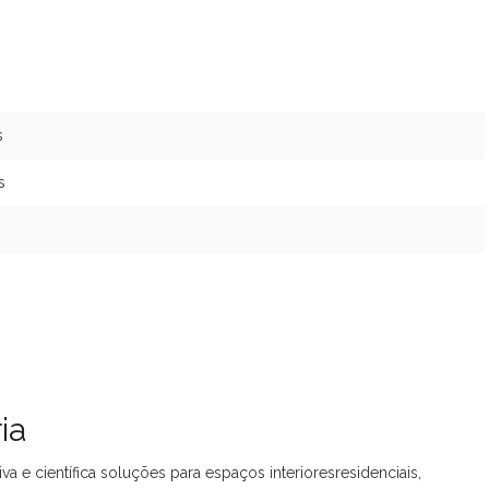
s
s
s
ia
va e científica soluções para espaços interioresresidenciais,