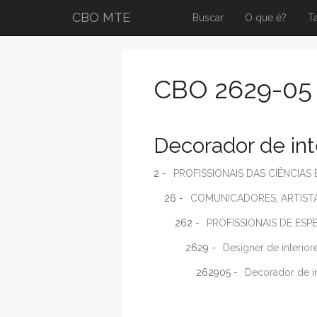
CBO MTE
Buscar
O que é?
T
CBO 2629-05
Decorador de inte
2 -
PROFISSIONAIS DAS CIÊNCIAS 
26 -
COMUNICADORES, ARTISTA
262 -
PROFISSIONAIS DE ESP
2629 -
Designer de interior
262905 -
Decorador de in