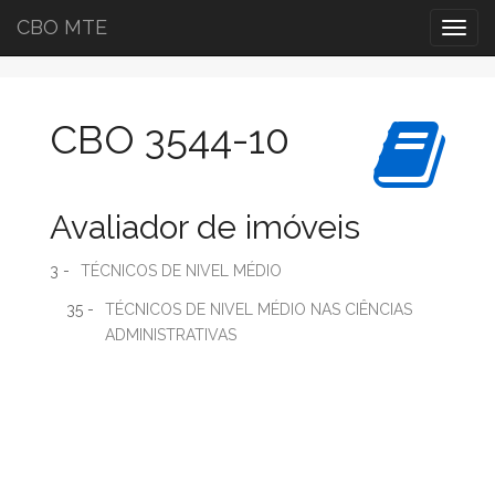
CBO MTE
Togg
navig
CBO 3544-10
Avaliador de imóveis
3 -
TÉCNICOS DE NIVEL MÉDIO
35 -
TÉCNICOS DE NIVEL MÉDIO NAS CIÊNCIAS
ADMINISTRATIVAS