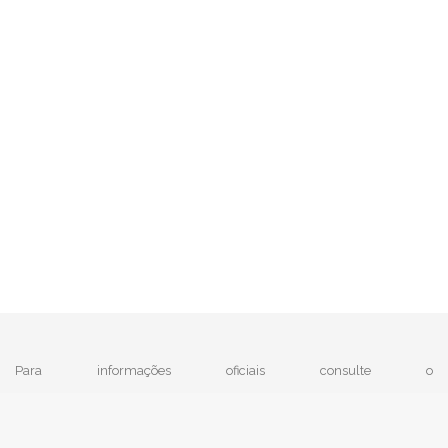
Para informações oficiais consulte o
|
MTE - Ministério do Trabalho e Emprego
e
IBGE
Política de Privacidade