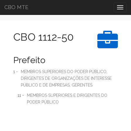
CBO MTE
Togg
navig
CBO 1112-50
Prefeito
1 -
MEMBROS SUPERIORES DO PODER PÚBLICO,
DIRIGENTES DE ORGANIZAÇÕES DE INTERESSE
PÚBLICO E DE EMPRESAS, GERENTES
11 -
MEMBROS SUPERIORES E DIRIGENTES DO
PODER PÚBLICO