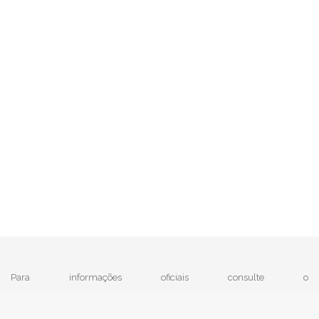
Para informações oficiais consulte o
|
MTE - Ministério do Trabalho e Emprego
e
IBGE